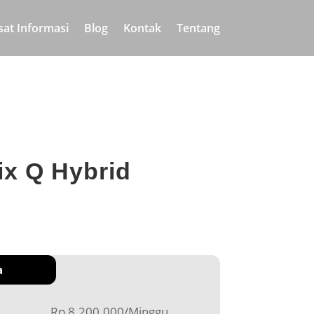
sat Informasi
Blog
Kontak
Tentang
ix Q Hybrid
a
Rp 8.200.000/Minggu