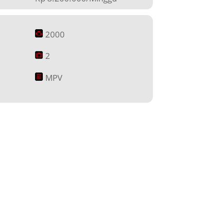
2000
2
MPV