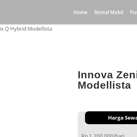
Home
Rental Mobil
Pu
ix Q Hybrid Modellista
Innova Zen
Modellista
Harga Sew
Rp 1.200.000/hari