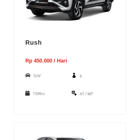
Rush
Rp 450.000 / Hari
SUV
6
1500cc
AT / MT