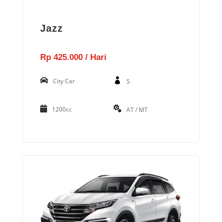
Jazz
Rp 425.000 / Hari
City Car
5
1200cc
AT / MT