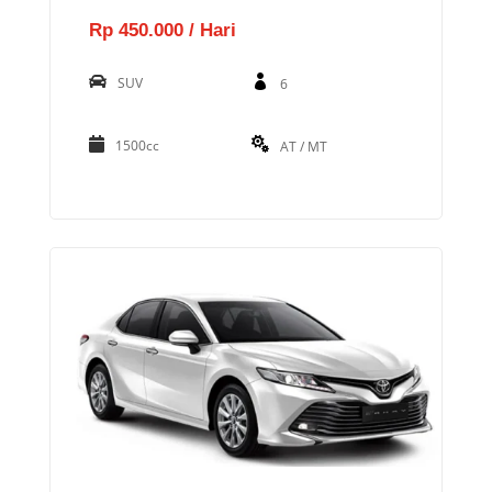
Rp 450.000 / Hari
SUV
6
1500cc
AT / MT