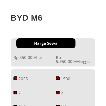
BYD M6
Harga Sewa
Rp 850.000/hari
Rp
5.950.000/Minggu
2025
1500
7
2