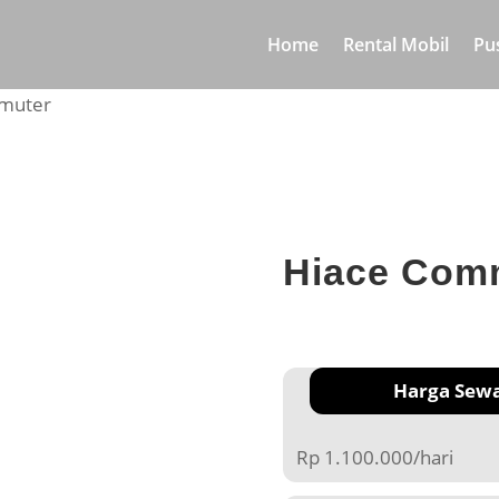
Home
Rental Mobil
Pu
muter
Hiace Com
Harga Sew
Rp 1.100.000/hari