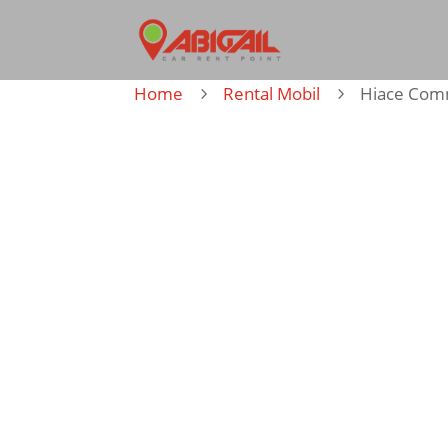
Home
Rental Mobil
Hiace Com
5
5