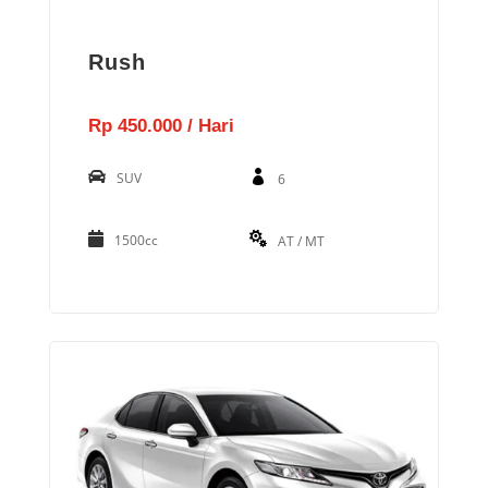
Rush
Rp 450.000 / Hari
SUV
6
1500cc
AT / MT