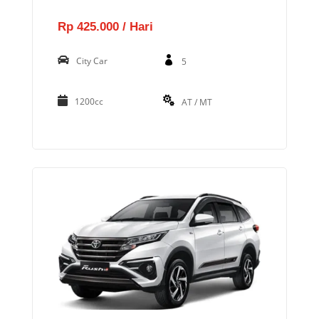
Rp 425.000 / Hari
City Car
5
1200cc
AT / MT