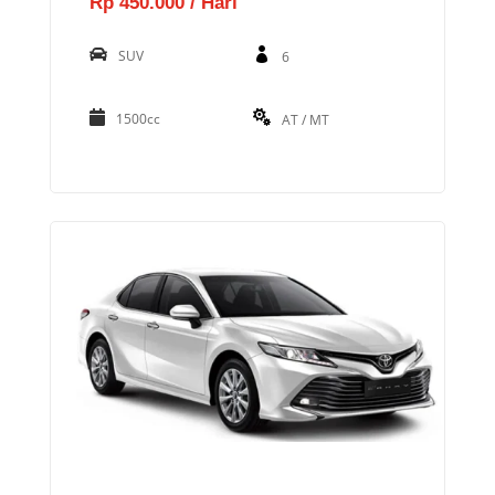
Rp 450.000 / Hari
SUV
6
1500cc
AT / MT