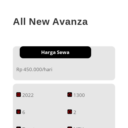
All New Avanza
Harga Sewa
Rp 450.000/hari
2022
1300
6
2