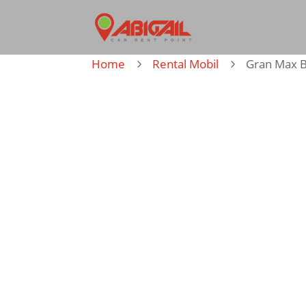
Home
Rental Mobil
Gran Max B
5
5