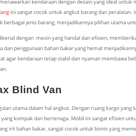
 menawarkan kendaraan dengan desain yang ideal untuk m
lang
ini sangat cocok untuk angkut barang dan peralatan. 
erbagai jenis barang, menjadikannya pilihan utama untu
ikenal dengan mesin yang handal dan efisien, memberika
a dan penggunaan bahan bakar yang hemat menjadikannya 
uat agar kendaraan tetap stabil dan nyaman membawa beba
van.
ax Blind Van
ulan utama dalam hal angkut. Dengan ruang kargo yang 
ang kompak dan bertenaga. Mobil ini sangat efisien untuk
yang irit bahan bakar, sangat cocok untuk bisnis yang mem