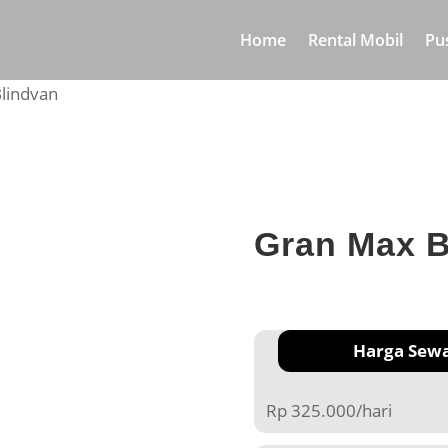
Home
Rental Mobil
Pu
lindvan
Gran Max B
Harga Sew
Rp 325.000/hari