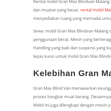
Rental mobil Gran Max Blindvan Malang
dan muatan yang besar,
rental mobil Ma
menyediakan ruang yang memadai untuk b
Sewa mobil Gran Max Blindvan Malang d
penggunaan berat. Mesin yang bertenag
Handling yang baik dan suspensi yang k
lepas kunci untuk mobil Gran Max Blind
Kelebihan Gran M
Gran Max Blind Van menawarkan keungg
proses bongkar muat barang. Desainnya y
Mobil ini juga dilengkapi dengan mesin 