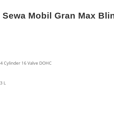
si Sewa Mobil Gran Max Bl
ne 4 Cylinder 16 Valve DOHC
43 L