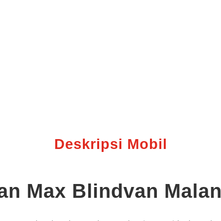
Deskripsi Mobil
ran Max Blindvan Mala