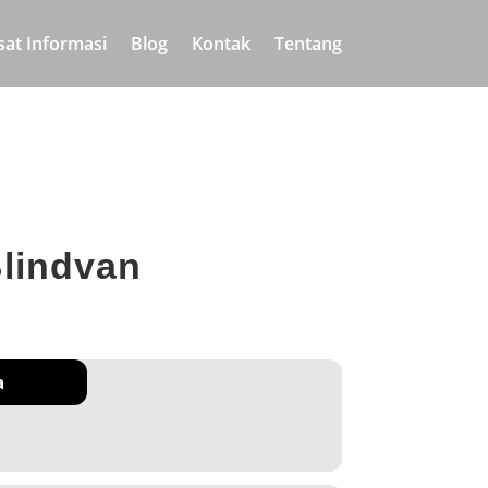
sat Informasi
Blog
Kontak
Tentang
lindvan
a