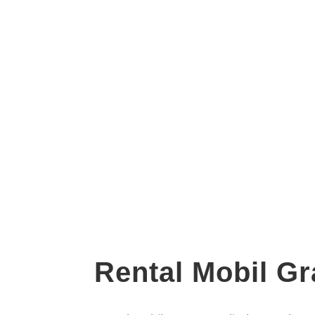
Rental Mobil G