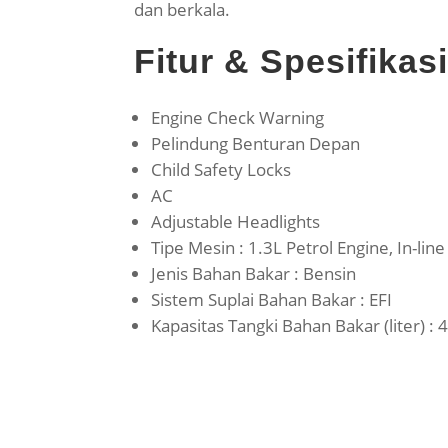
dan berkala.
Fitur & Spesifika
Engine Check Warning
Pelindung Benturan Depan
Child Safety Locks
AC
Adjustable Headlights
Tipe Mesin : 1.3L Petrol Engine, In-li
Jenis Bahan Bakar : Bensin
Sistem Suplai Bahan Bakar : EFI
Kapasitas Tangki Bahan Bakar (liter) : 