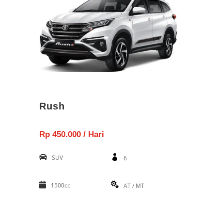
Rush
Rp 450.000 / Hari
SUV
6
1500cc
AT / MT