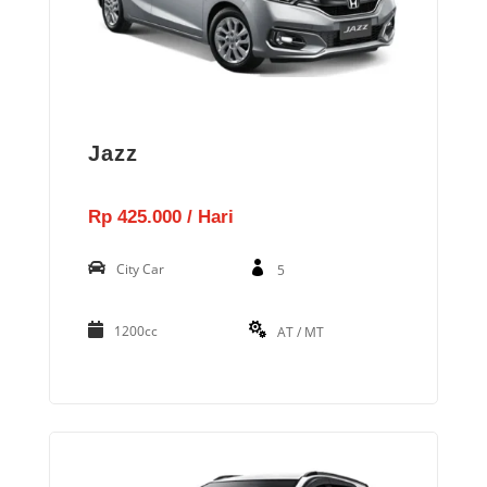
Jazz
Rp 425.000 / Hari
City Car
5
1200cc
AT / MT