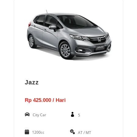
Jazz
Rp 425.000 / Hari
City Car
5
1200cc
AT / MT