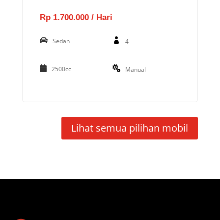
Rp 1.700.000 / Hari
Sedan
4
2500cc
Manual
Lihat semua pilihan mobil