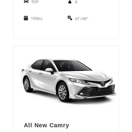
SUV
6
1500cc
AT / MT
All New Camry