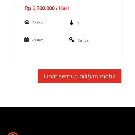
Rp 1.700.000 / Hari
Sedan
4
2500cc
Manual
Lihat semua pilihan mobil