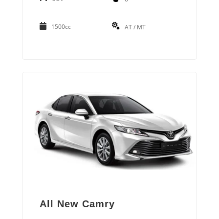
1500cc
AT / MT
All New Camry