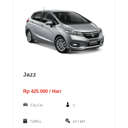
Jazz
Rp 425.000 / Hari
City Car
5
1200cc
AT / MT