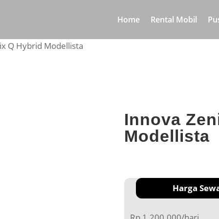
Home
Rental Mobil
Pu
ix Q Hybrid Modellista
Innova Zen
Modellista
Harga Sew
Rp 1.200.000/hari