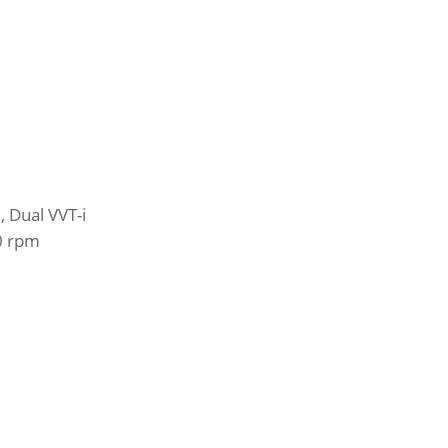
, Dual VVT-i
0 rpm