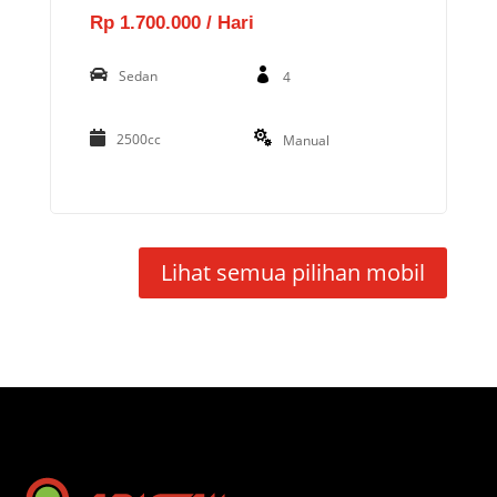
Rp 1.700.000 / Hari
Sedan
4
2500cc
Manual
Lihat semua pilihan mobil