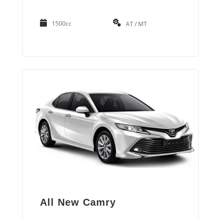
1500cc
AT / MT
All New Camry