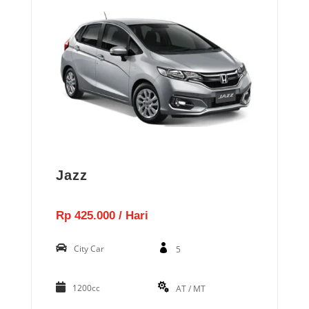
Jazz
Rp 425.000 / Hari
City Car
5
1200cc
AT / MT