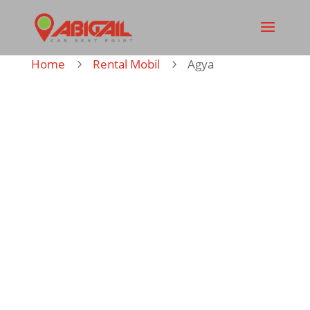
Home
Rental Mobil
Agya
5
5