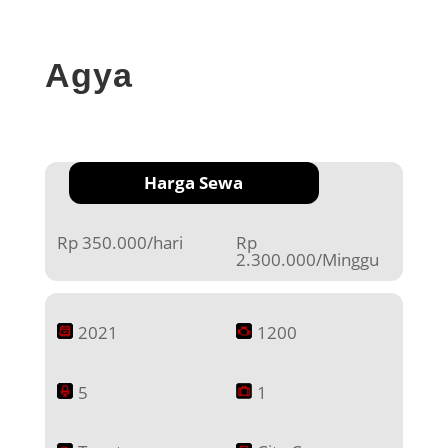
Agya
Harga Sewa
Rp 350.000/hari
Rp
2.300.000/Minggu
2021
1200
5
1