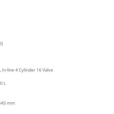
D)
 In-line 4 Cylinder 16 Valve
60 L
.445 mm