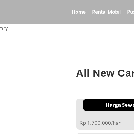
Home
Rental Mobil
Pu
amry
All New Ca
Harga Sew
Rp 1.700.000/hari