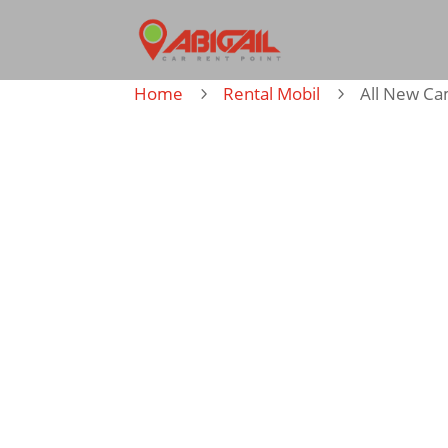
Home
Rental Mobil
All New C
5
5