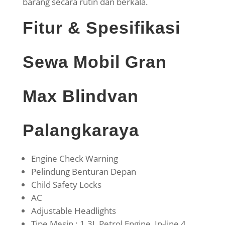
barang secara rutin dan berkala.
Fitur & Spesifikasi
Sewa Mobil Gran
Max Blindvan
Palangkaraya
Engine Check Warning
Pelindung Benturan Depan
Child Safety Locks
AC
Adjustable Headlights
Tipe Mesin : 1.3L Petrol Engine, In-line 4