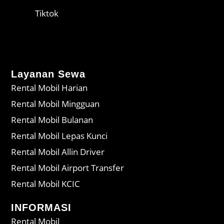
Tiktok
Layanan Sewa
Rental Mobil Harian
Rental Mobil Mingguan
Rental Mobil Bulanan
Rental Mobil Lepas Kunci
Rental Mobil Allin Driver
Rental Mobil Airport Transfer
Rental Mobil KCIC
INFORMASI
Rental Mobil