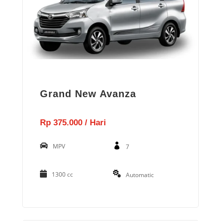
Grand New Avanza
Rp 375.000 / Hari
MPV
7
1300 cc
Automatic