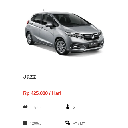
Jazz
Rp 425.000 / Hari
City Car
5
1200cc
AT / MT