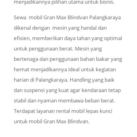
menjadikannya pilihan utama untuk bisnis.
Sewa mobil Gran Max Blindvan Palangkaraya
dikenal dengan mesin yang handal dan
efisien, memberikan daya tahan yang optimal
untuk penggunaan berat. Mesin yang
bertenaga dan penggunaan bahan bakar yang
hemat menjadikannya ideal untuk kegiatan
harian di Palangkaraya. Handling yang baik
dan suspensi yang kuat agar kendaraan tetap
stabil dan nyaman membawa beban berat.
Terdapat layanan rental mobil lepas kunci
untuk mobil Gran Max Blindvan.