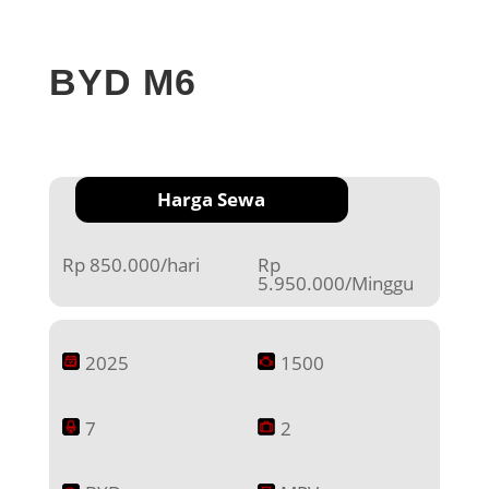
BYD M6
Harga Sewa
Rp 850.000/hari
Rp
5.950.000/Minggu
2025
1500
7
2