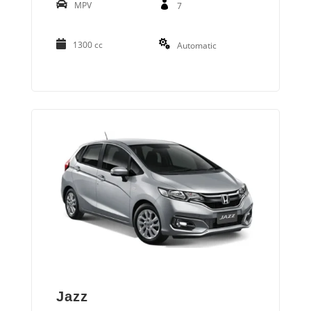
MPV
7
1300 cc
Automatic
Jazz