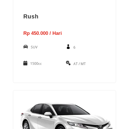
Rush
Rp 450.000 / Hari
SUV
6
1500cc
AT / MT