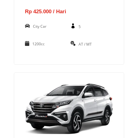
Rp 425.000 / Hari
City Car
5
1200cc
AT / MT