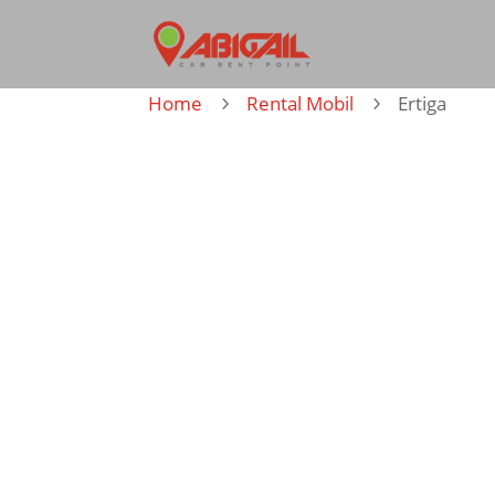
Home
Rental Mobil
Ertiga
5
5