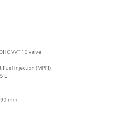
DOHC VVT 16 valve
 Fuel Injection (MPFI)
45 L
.690 mm