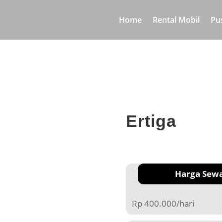
Home
Rental Mobil
Pu
Ertiga
Harga Sew
Rp 400.000/hari