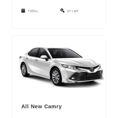
1500cc
AT / MT
All New Camry