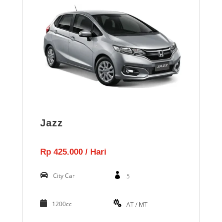
Jazz
Rp 425.000 / Hari
City Car
5
1200cc
AT / MT