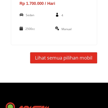
Rp 1.700.000 / Hari
Sedan
4
2500cc
Manual
Lihat semua pilihan mobil