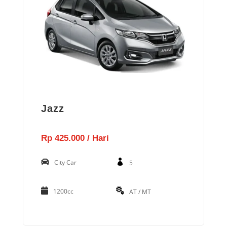
Jazz
Rp 425.000 / Hari
City Car
5
1200cc
AT / MT