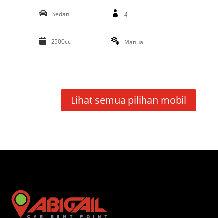
Sedan
4
2500cc
Manual
Lihat semua pilihan mobil