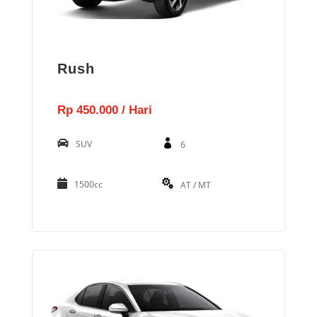
Rush
Rp 450.000 / Hari
SUV
6
1500cc
AT / MT