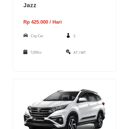
Jazz
Rp 425.000 / Hari
City Car
5
1200cc
AT / MT