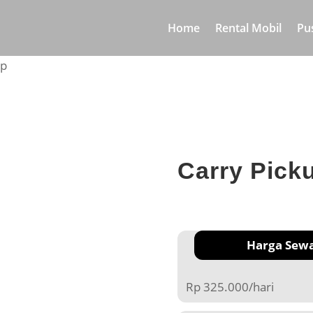
Home
Rental Mobil
Pu
up
Carry Pick
Harga Sew
Rp 325.000/hari