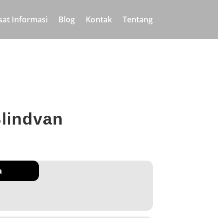
sat Informasi
Blog
Kontak
Tentang
lindvan
a