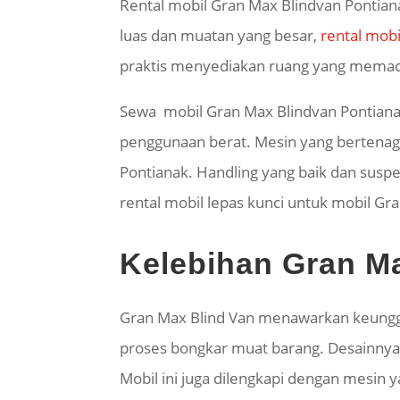
Rental mobil Gran Max Blindvan Pontia
luas dan muatan yang besar,
rental mobi
praktis menyediakan ruang yang memadai
Sewa mobil Gran Max Blindvan Pontiana
penggunaan berat. Mesin yang bertenag
Pontianak. Handling yang baik dan susp
rental mobil lepas kunci untuk mobil Gr
Kelebihan Gran M
Gran Max Blind Van menawarkan keungg
proses bongkar muat barang. Desainnya y
Mobil ini juga dilengkapi dengan mesin 