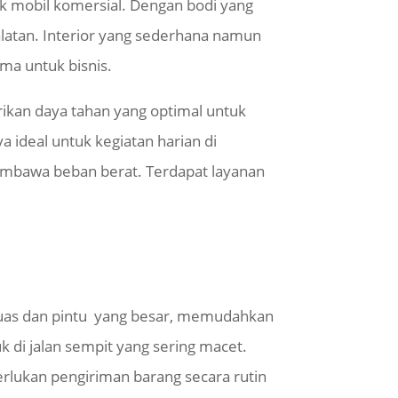
k mobil komersial. Dengan bodi yang
alatan. Interior yang sederhana namun
ma untuk bisnis.
ikan daya tahan yang optimal untuk
ideal untuk kegiatan harian di
membawa beban berat. Terdapat layanan
luas dan pintu yang besar, memudahkan
 di jalan sempit yang sering macet.
erlukan pengiriman barang secara rutin