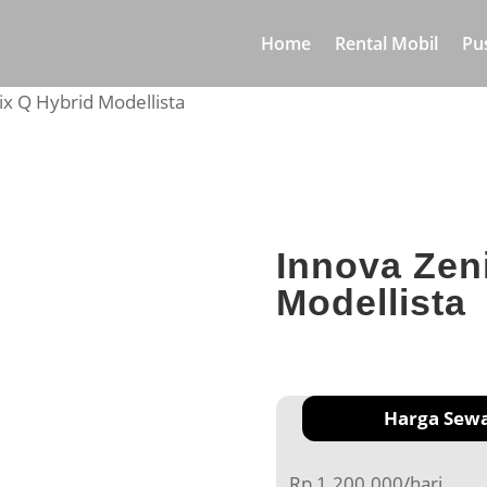
Home
Rental Mobil
Pu
ix Q Hybrid Modellista
Innova Zen
Modellista
Harga Sew
Rp 1.200.000/hari