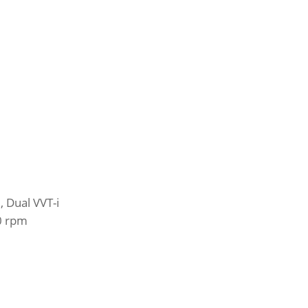
, Dual VVT-i
0 rpm