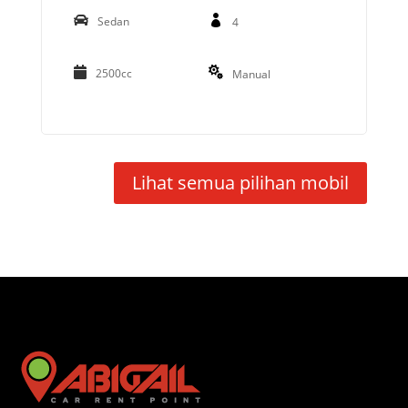
Sedan
4
2500cc
Manual
Lihat semua pilihan mobil