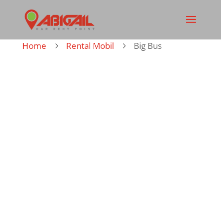
Home
Rental Mobil
Big Bus
5
5