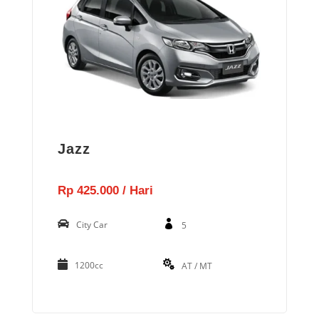
Jazz
Rp 425.000 / Hari
City Car
5
1200cc
AT / MT