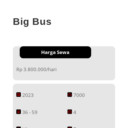
Big Bus
Harga Sewa
Rp 3.800.000/hari
2023
7000
36 - 59
4