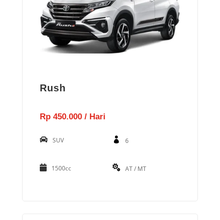
Rush
Rp 450.000 / Hari
SUV
6
1500cc
AT / MT