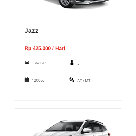
Jazz
Rp 425.000 / Hari
City Car
5
1200cc
AT / MT