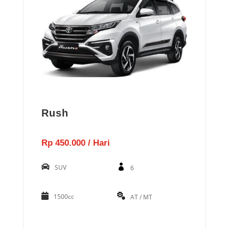
Rush
Rp 450.000 / Hari
SUV
6
1500cc
AT / MT