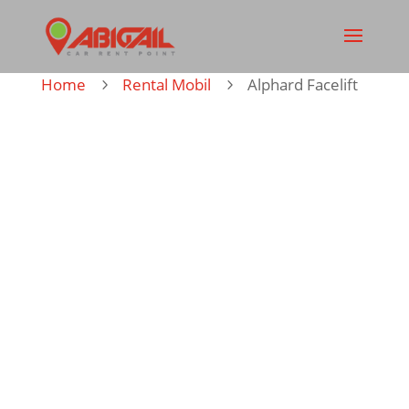
Home
Rental Mobil
Alphard Facelift
5
5