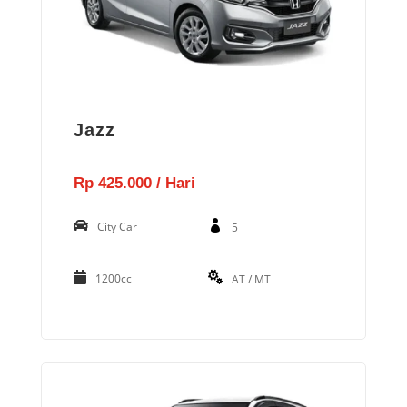
Jazz
Rp 425.000 / Hari
City Car
5
1200cc
AT / MT