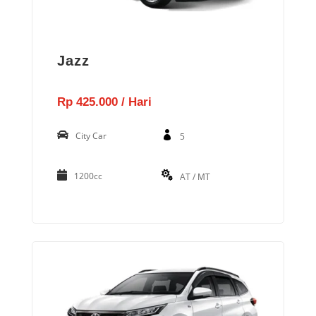
Jazz
Rp 425.000 / Hari
City Car
5
1200cc
AT / MT