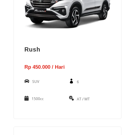
Rush
Rp 450.000 / Hari
SUV
6
1500cc
AT / MT