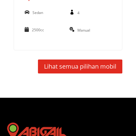
Sedan
4
2500cc
Manual
Lihat semua pilihan mobil