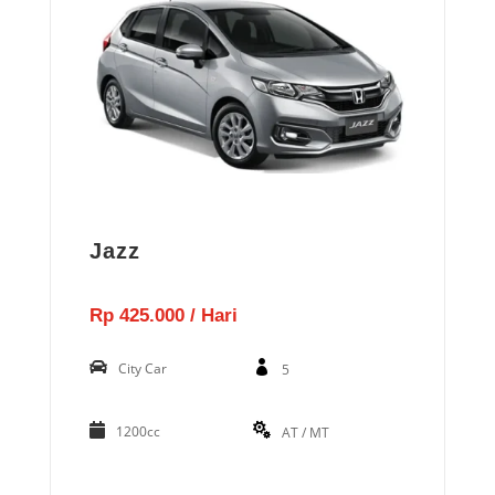
Jazz
Rp 425.000 / Hari
City Car
5
1200cc
AT / MT