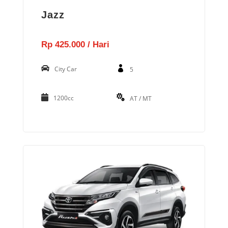
Jazz
Rp 425.000 / Hari
City Car
5
1200cc
AT / MT