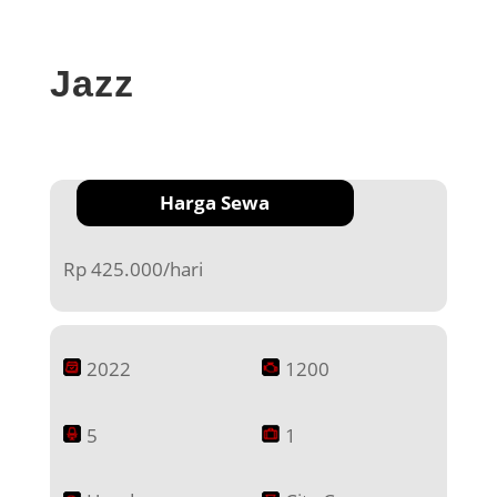
Jazz
Harga Sewa
Rp 425.000/hari
2022
1200
5
1