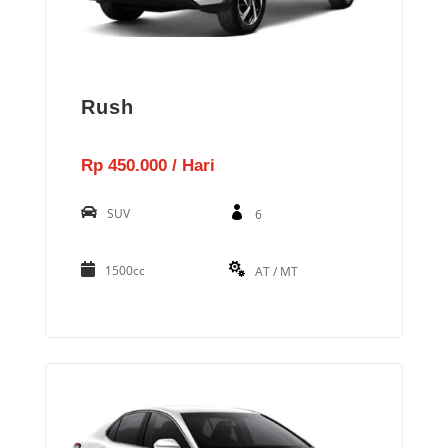
Rush
Rp 450.000 / Hari
SUV
6
1500cc
AT / MT