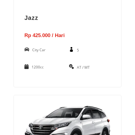
Jazz
Rp 425.000 / Hari
City Car
5
1200cc
AT / MT