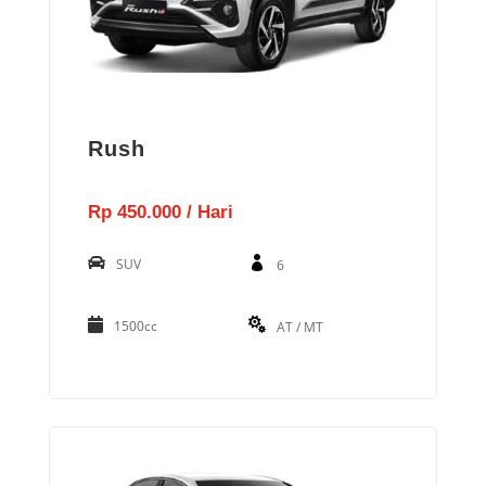
Rush
Rp 450.000 / Hari
SUV
6
1500cc
AT / MT