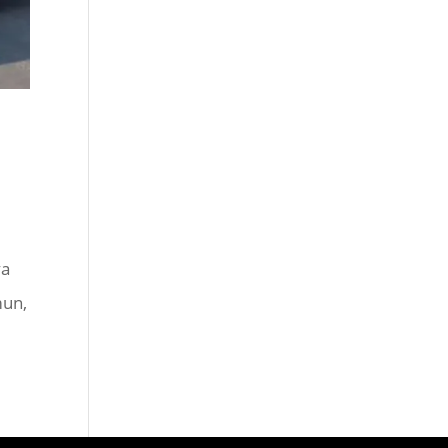
ya
mun,