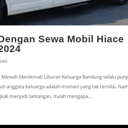
 Dengan Sewa Mobil Hiace
2024
sata
a Mewah Menikmati Liburan Keluarga Bandung selalu pun
uh anggota keluarga adalah momen yang tak ternilai. Na
kali menjadi tantangan. Itulah mengapa...