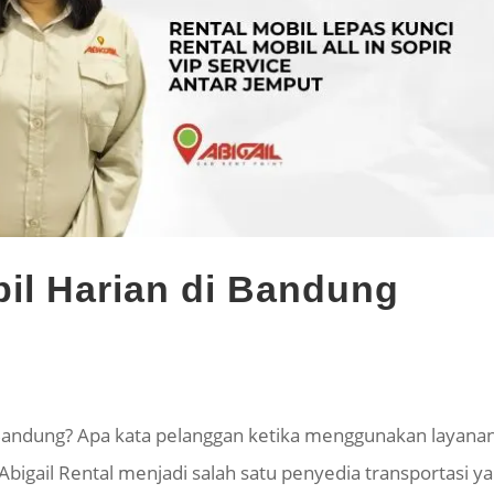
il Harian di Bandung
Bandung? Apa kata pelanggan ketika menggunakan layana
Abigail Rental menjadi salah satu penyedia transportasi y