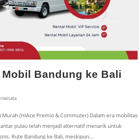
l Mobil Bandung ke Bali
riwisata
li Murah (HiAce Premio & Commuter) Dalam era mobilitas
 antar pulau telah menjadi alternatif menarik untuk
nis. Rute Bandung ke Bali, meskipun...