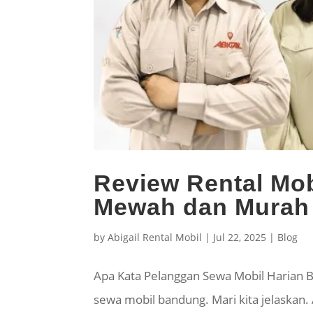
Review Rental Mob
Mewah dan Murah
by
Abigail Rental Mobil
|
Jul 22, 2025
|
Blog
Apa Kata Pelanggan Sewa Mobil Harian 
sewa mobil bandung. Mari kita jelaskan. 