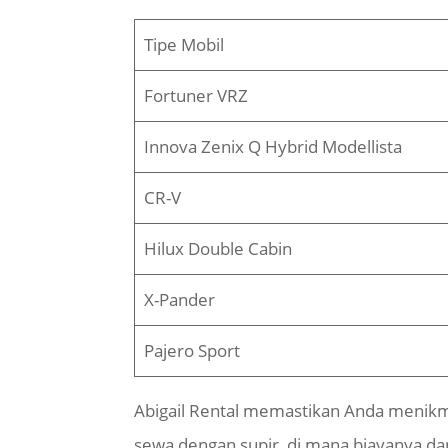
Tipe Mobil
Fortuner VRZ
Innova Zenix Q Hybrid Modellista
CR-V
Hilux Double Cabin
X-Pander
Pajero Sport
Abigail Rental memastikan Anda menikmat
sewa dengan
supir
, di mana biayanya dap