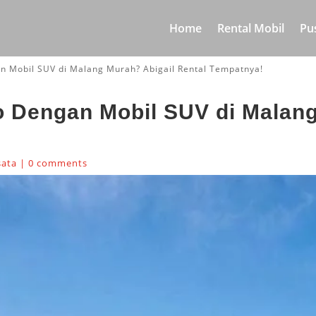
Home
Rental Mobil
Pu
an Mobil SUV di Malang Murah? Abigail Rental Tempatnya!
o Dengan Mobil SUV di Malang
sata
|
0 comments