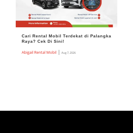
Cari Rental Mobil Terdekat di Palangka
Ren
Raya? Cek Di Sini!
Harg
Ter
|
Abigail Rental Mobil
Aug 7, 2026
Abiga