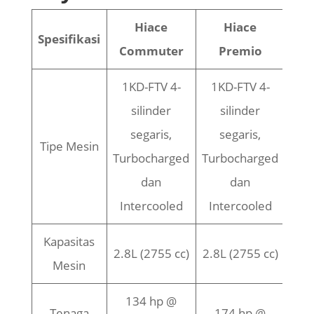
Hiace
Hiace
Spesifikasi
Commuter
Premio
1KD-FTV 4-
1KD-FTV 4-
silinder
silinder
segaris,
segaris,
Tipe Mesin
Turbocharged
Turbocharged
dan
dan
Intercooled
Intercooled
Kapasitas
2.8L (2755 cc)
2.8L (2755 cc)
Mesin
134 hp @
Tenaga
174 hp @