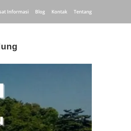
sat Informasi
Blog
Kontak
Tentang
dung