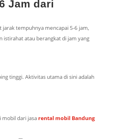
6 Jam dari
at jarak tempuhnya mencapai 5-6 jam,
istirahat atau berangkat di jam yang
ing tinggi. Aktivitas utama di sini adalah
 mobil dari jasa
rental mobil Bandung