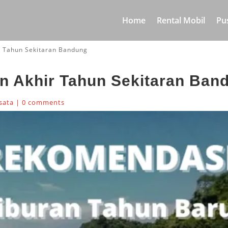
Home
Rental Mobil
Pu
r Tahun Sekitaran Bandung
n Akhir Tahun Sekitaran Ban
sata
|
0 comments