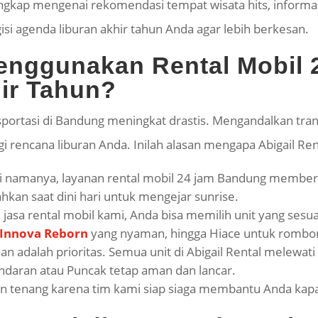
gkap mengenai rekomendasi tempat wisata hits, informasi 
si agenda liburan akhir tahun Anda agar lebih berkesan.
nggunakan Rental Mobil
ir Tahun?
sportasi di Bandung meningkat drastis. Mengandalkan tra
i rencana liburan Anda. Inilah alasan mengapa Abigail Rent
uai namanya, layanan rental mobil 24 jam Bandung membe
an saat dini hari untuk mengejar sunrise.
jasa rental mobil kami, Anda bisa memilih unit yang sesu
 Innova Reborn
yang nyaman, hingga
Hiace
untuk rombon
n adalah prioritas. Semua unit di Abigail Rental melewat
ndaran atau Puncak tetap aman dan lancar.
 tenang karena tim kami siap siaga membantu Anda kapan sa