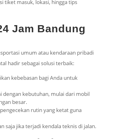
tiket masuk, lokasi, hingga tips
 24 Jam Bandung
nsportasi umum atau kendaraan pribadi
al hadir sebagai solusi terbaik:
rikan kebebasan bagi Anda untuk
ai dengan kebutuhan, mulai dari mobil
gan besar.
i pengecekan rutin yang ketat guna
ja jika terjadi kendala teknis di jalan.