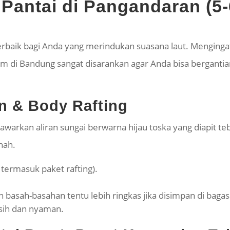
 Pantai di Pangandaran (5-
terbaik bagi Anda yang merindukan suasana laut. Menging
 di Bandung sangat disarankan agar Anda bisa bergantian 
n & Body Rafting
warkan aliran sungai berwarna hijau
toska
yang diapit teb
nah.
termasuk paket rafting).
ah-basahan tentu lebih ringkas jika disimpan di bagasi
rsih dan nyaman.