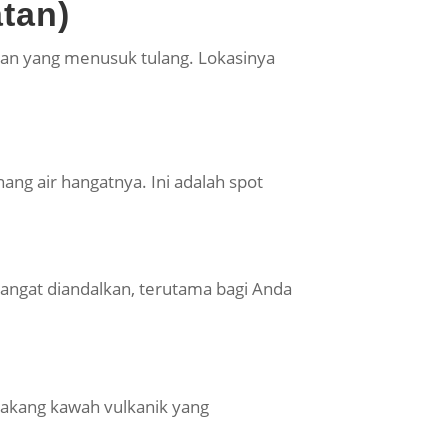
tan)
ngan yang menusuk tulang. Lokasinya
ng air hangatnya. Ini adalah spot
sangat diandalkan, terutama bagi Anda
elakang kawah vulkanik yang