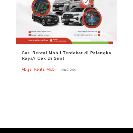
Cari Rental Mobil Terdekat di Palangka
Ren
Raya? Cek Di Sini!
Harg
Ter
|
Abigail Rental Mobil
Aug 7, 2026
Abiga