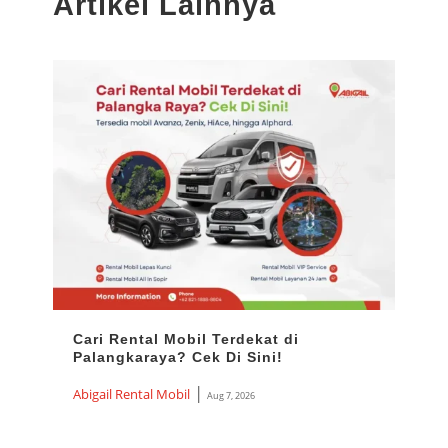
Artikel Lainnya
Cari Rental Mobil Terdekat di
Ren
Palangkaraya? Cek Di Sini!
Harg
Ter
|
Abigail Rental Mobil
Aug 7, 2026
Abiga