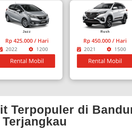
Jazz
Rush
Rp 425.000 / Hari
Rp 450.000 / Hari
2022
1200
2021
1500
Rental Mobil
Rental Mobil
it Terpopuler di Bandu
 Terjangkau