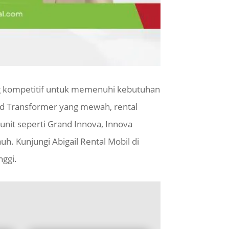
ng kompetitif untuk memenuhi kebutuhan
ard Transformer yang mewah, rental
nit seperti Grand Innova, Innova
h. Kunjungi Abigail Rental Mobil di
nggi.