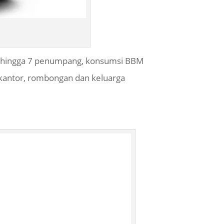
s hingga 7 penumpang, konsumsi BBM
kantor, rombongan dan keluarga