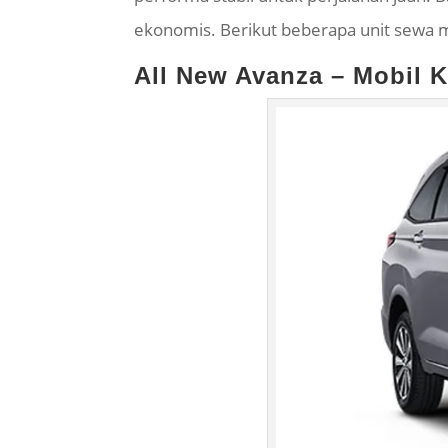
ekonomis. Berikut beberapa unit sewa m
All New Avanza – Mobil K