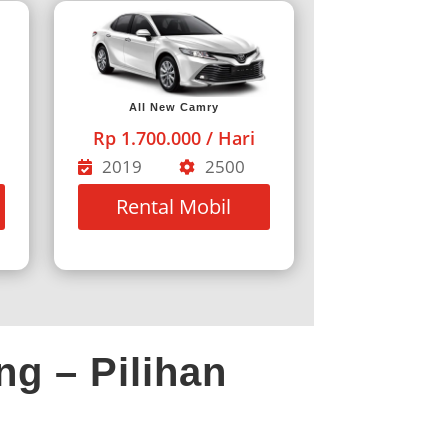
All New Camry
Rp 1.700.000 / Hari
2019
2500
Rental Mobil
ng – Pilihan