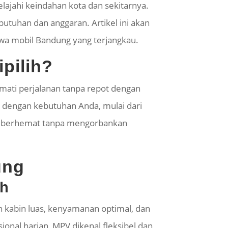
lajahi keindahan kota dan sekitarnya.
utuhan dan anggaran. Artikel ini akan
sewa mobil Bandung yang terjangkau.
pilih?
ati perjalanan tanpa repot dengan
n dengan kebutuhan Anda, mulai dari
pat berhemat tanpa mengorbankan
ung
uh
n kabin luas, kenyamanan optimal, dan
sional harian, MPV dikenal fleksibel dan