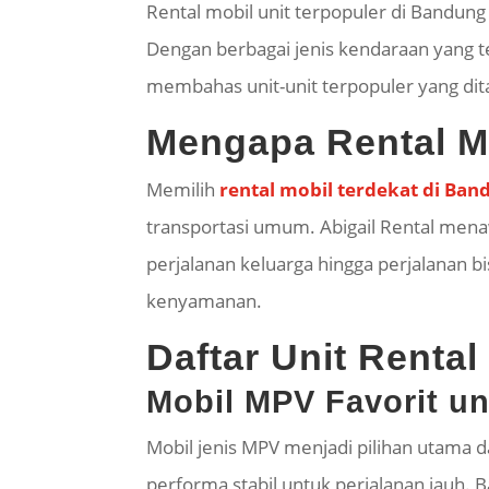
Rental mobil unit terpopuler di Bandung
Dengan berbagai jenis kendaraan yang t
membahas unit-unit terpopuler yang dita
Mengapa Rental Mo
Memilih
rental mobil terdekat di Ban
transportasi umum. Abigail Rental mena
perjalanan keluarga hingga perjalanan 
kenyamanan.
Daftar Unit Renta
Mobil MPV Favorit un
Mobil jenis MPV menjadi pilihan utama 
performa stabil untuk perjalanan jauh. Ba