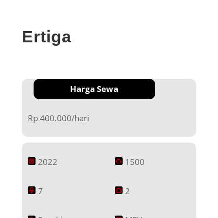
Ertiga
Harga Sewa
Rp 400.000/hari
2022
1500
7
2