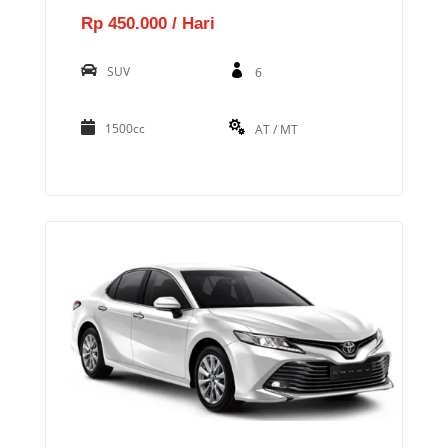
Rp 450.000 / Hari
SUV
6
1500cc
AT / MT