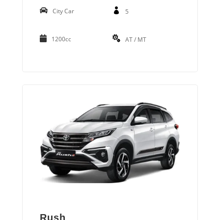
City Car
5
1200cc
AT / MT
Rush