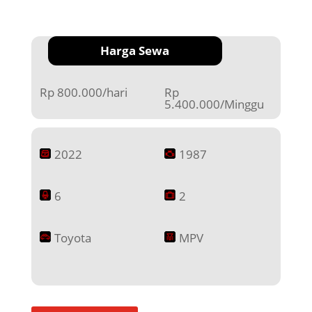
Harga Sewa
Rp 800.000/hari
Rp
5.400.000/Minggu
2022
1987
6
2
Toyota
MPV