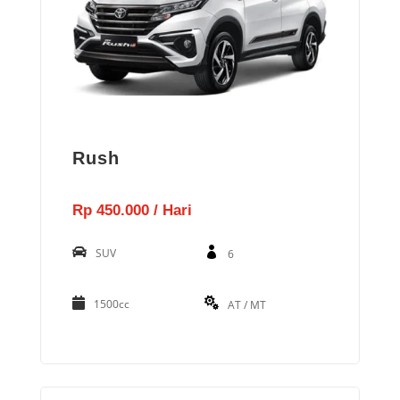
Rush
Rp 450.000 / Hari
SUV
6
1500cc
AT / MT