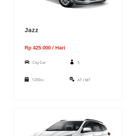
Jazz
Rp 425.000 / Hari
City Car
5
1200cc
AT / MT