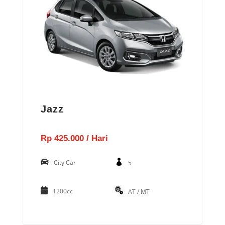
Jazz
Rp 425.000 / Hari
City Car
5
1200cc
AT / MT