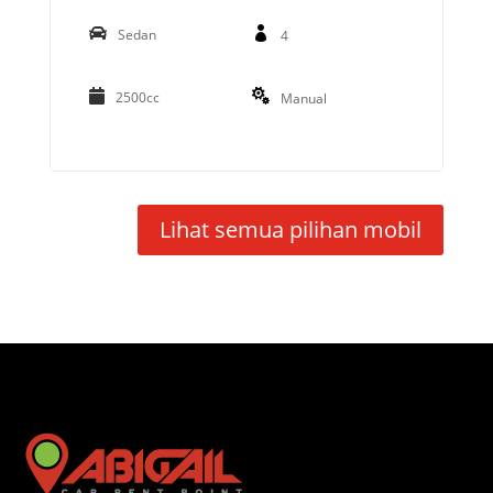
Sedan
4
2500cc
Manual
Lihat semua pilihan mobil