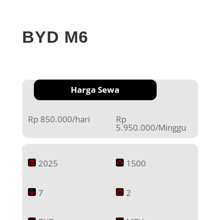
BYD M6
Harga Sewa
Rp 850.000/hari
Rp
5.950.000/Minggu
2025
1500
7
2