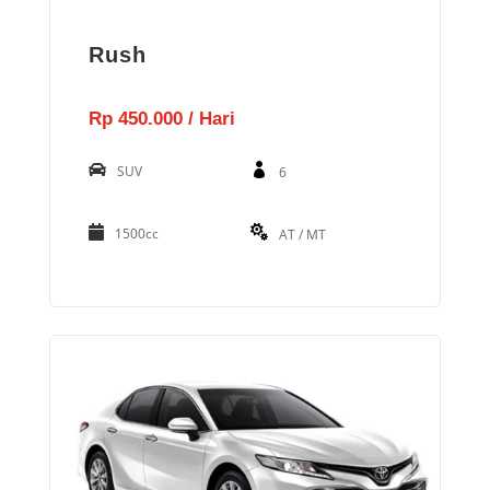
Rush
Rp 450.000 / Hari
SUV
6
1500cc
AT / MT