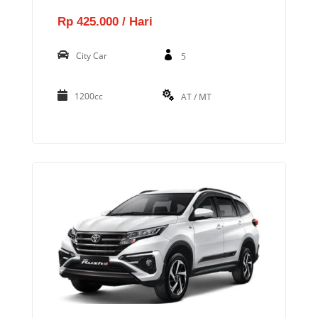
Rp 425.000 / Hari
City Car
5
1200cc
AT / MT