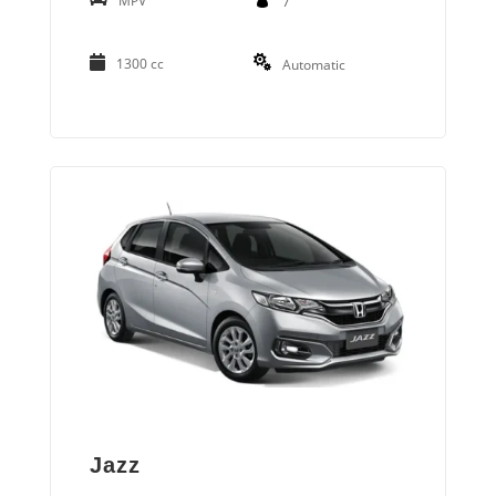
MPV
7
1300 cc
Automatic
Jazz