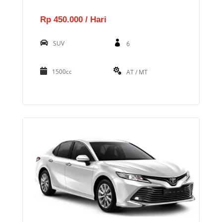
Rp 450.000 / Hari
SUV
6
1500cc
AT / MT