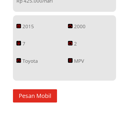
Rp 425.000/hari
2015
2000
7
2
Toyota
MPV
Pesan Mobil