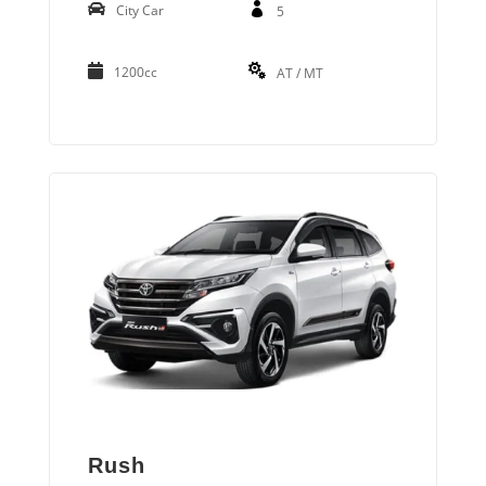
City Car
5
1200cc
AT / MT
Rush