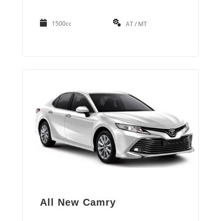
1500cc
AT / MT
All New Camry