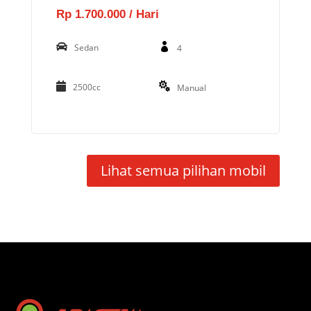
Rp 1.700.000 / Hari
Sedan
4
2500cc
Manual
Lihat semua pilihan mobil