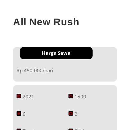
All New Rush
Harga Sewa
Rp 450.000/hari
2021
1500
6
2