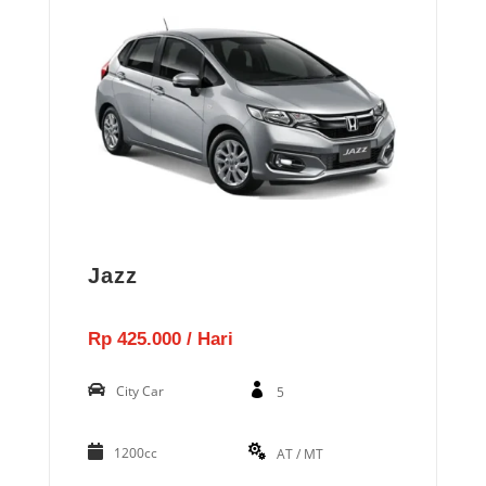
Jazz
Rp 425.000 / Hari
City Car
5
1200cc
AT / MT