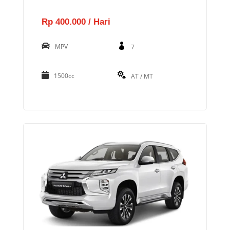
Rp 400.000 / Hari
MPV
7
1500cc
AT / MT