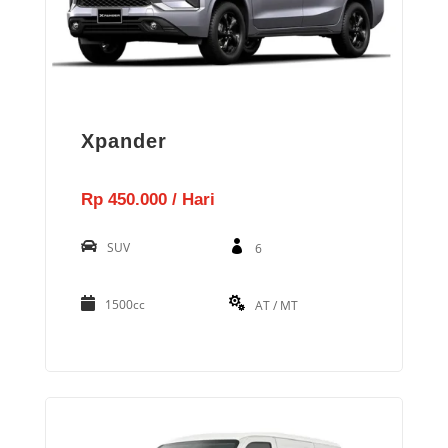
Xpander
Rp 450.000 / Hari
SUV
6
1500cc
AT / MT