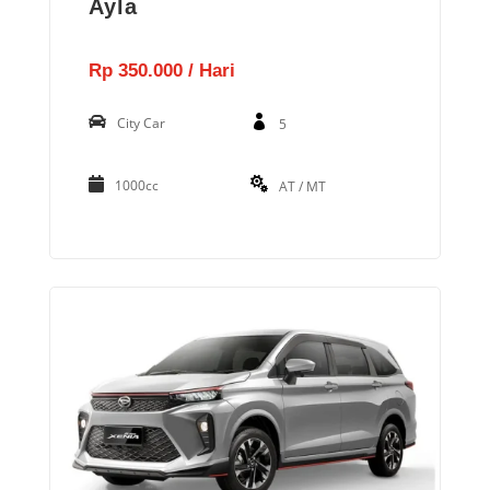
Ayla
Rp 350.000 / Hari
City Car
5
1000cc
AT / MT