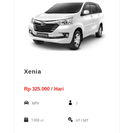
Xenia
Rp 325.000 / Hari
MPV
7
1300 cc
AT / MT