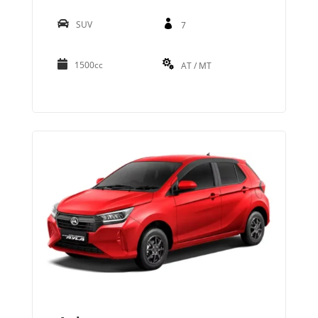
SUV
7
1500cc
AT / MT