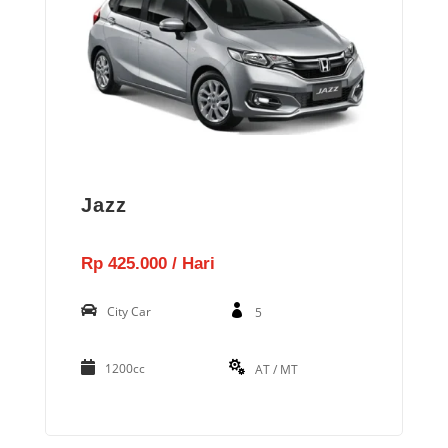
Jazz
Rp 425.000 / Hari
City Car
5
1200cc
AT / MT