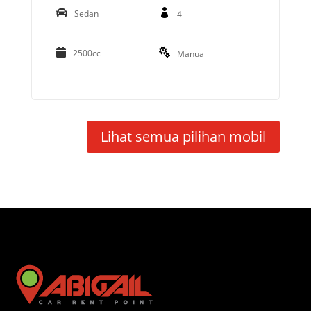
Sedan
4
2500cc
Manual
Lihat semua pilihan mobil