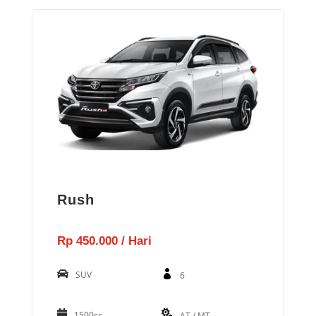
Rush
Rp 450.000 / Hari
SUV
6
1500cc
AT / MT