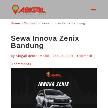
Home
>
Otomotif
>
Sewa Innova Zenix Bandung
Sewa Innova Zenix
Bandung
by
Abigail Rental Mobil
|
Feb 28, 2025
|
Otomotif
|
0 comments