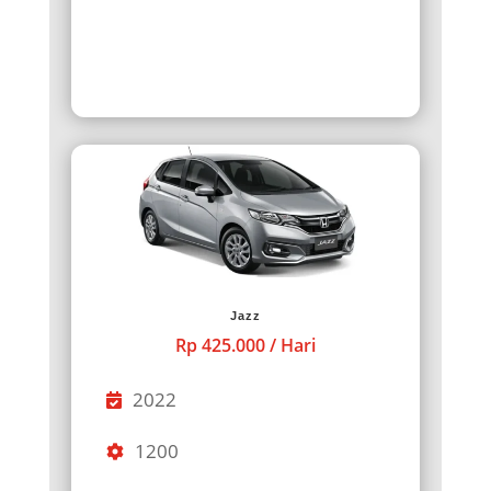
Jazz
Rp 425.000 / Hari
2022
1200