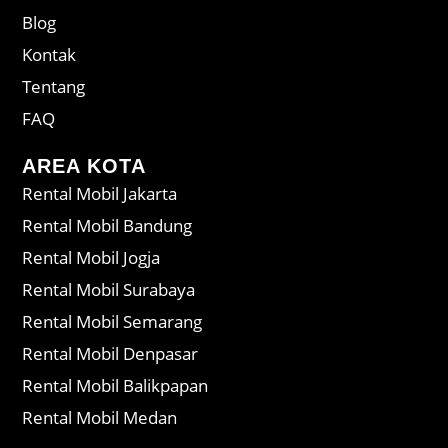
Blog
Kontak
Tentang
FAQ
AREA KOTA
Rental Mobil Jakarta
Rental Mobil Bandung
Rental Mobil Jogja
Rental Mobil Surabaya
Rental Mobil Semarang
Rental Mobil Denpasar
Rental Mobil Balikpapan
Rental Mobil Medan