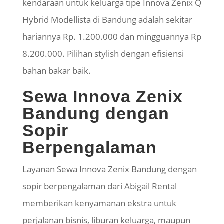
kendaraan untuk keluarga tipe Innova Zenix Q
Hybrid Modellista di Bandung adalah sekitar
hariannya Rp. 1.200.000 dan mingguannya Rp
8.200.000. Pilihan stylish dengan efisiensi
bahan bakar baik.
Sewa
Innova
Zenix
Bandung dengan
Sopir
Berpengalaman
Layanan Sewa
Innova
Zenix
Bandung dengan
sopir berpengalaman dari Abigail Rental
memberikan kenyamanan ekstra untuk
perjalanan bisnis, liburan keluarga, maupun