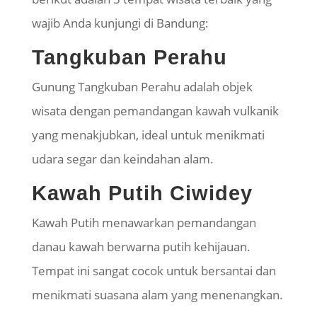
wajib Anda kunjungi di Bandung:
Tangkuban Perahu
Gunung Tangkuban Perahu adalah objek
wisata dengan pemandangan kawah vulkanik
yang menakjubkan, ideal untuk menikmati
udara segar dan keindahan alam.
Kawah Putih Ciwidey
Kawah Putih menawarkan pemandangan
danau kawah berwarna putih kehijauan.
Tempat ini sangat cocok untuk bersantai dan
menikmati suasana alam yang menenangkan.