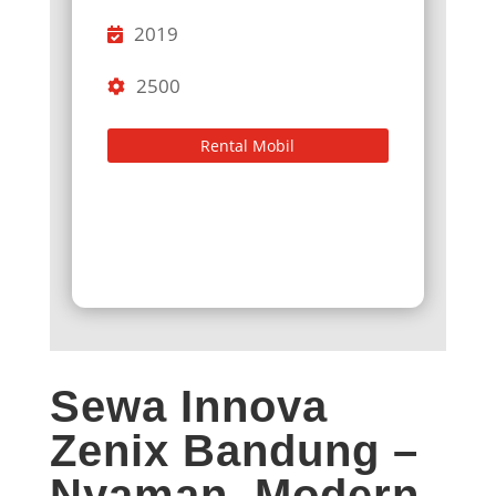
2019
2500
Rental Mobil
Sewa
Innova
Zenix
Bandung
–
Nyaman, Modern,