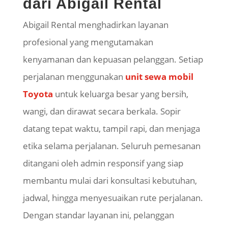
dari Abigail Rental
Abigail Rental menghadirkan layanan
profesional yang mengutamakan
kenyamanan dan kepuasan pelanggan. Setiap
perjalanan menggunakan
unit sewa mobil
Toyota
untuk keluarga besar yang bersih,
wangi, dan dirawat secara berkala. Sopir
datang tepat waktu, tampil rapi, dan menjaga
etika selama perjalanan. Seluruh pemesanan
ditangani oleh admin responsif yang siap
membantu mulai dari konsultasi kebutuhan,
jadwal, hingga menyesuaikan rute perjalanan.
Dengan standar layanan ini, pelanggan