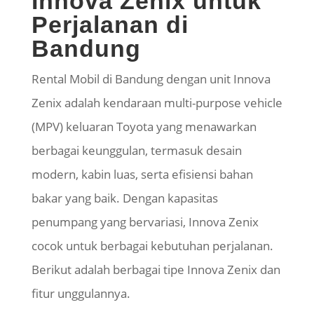
Innova
Zenix
untuk
Perjalanan di
Bandung
Rental Mobil di Bandung dengan unit Innova
Zenix adalah kendaraan multi-purpose vehicle
(MPV) keluaran Toyota yang menawarkan
berbagai keunggulan, termasuk desain
modern, kabin luas, serta efisiensi bahan
bakar yang baik. Dengan kapasitas
penumpang yang bervariasi, Innova Zenix
cocok untuk berbagai kebutuhan perjalanan.
Berikut adalah berbagai tipe Innova Zenix dan
fitur unggulannya.