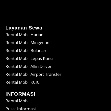
Layanan Sewa
Rental Mobil Harian
Rental Mobil Mingguan
Rental Mobil Bulanan
Rental Mobil Lepas Kunci
Rental Mobil Allin Driver
Rental Mobil Airport Transfer
Rental Mobil KCIC
INFORMASI
Rental Mobil
Pusat Informasi