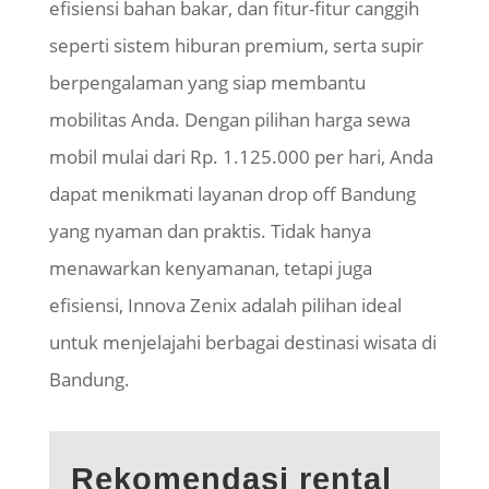
efisiensi bahan bakar, dan fitur-fitur canggih
seperti sistem hiburan premium, serta supir
berpengalaman yang siap membantu
mobilitas Anda. Dengan pilihan harga sewa
mobil mulai dari Rp. 1.125.000 per hari, Anda
dapat menikmati layanan drop off Bandung
yang nyaman dan praktis. Tidak hanya
menawarkan kenyamanan, tetapi juga
efisiensi, Innova Zenix adalah pilihan ideal
untuk menjelajahi berbagai destinasi wisata di
Bandung.
Rekomendasi rental