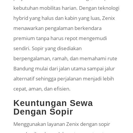
kebutuhan mobilitas harian. Dengan teknologi
hybrid
yang halus dan kabin yang luas,
Zenix
menawarkan pengalaman berkendara
premium tanpa harus repot mengemudi
sendiri. Sopir yang disediakan
berpengalaman, ramah, dan memahami rute
Bandung mulai dari jalan utama sampai jalur
alternatif sehingga perjalanan menjadi lebih
cepat, aman, dan efisien.
Keuntungan Sewa
Dengan Sopir
Menggunakan layanan
Zenix
dengan sopir