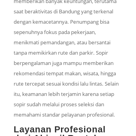
memberikan banyak keuntungan, terutama
saat beraktivitas di Bandung yang terkenal
dengan kemacetannya. Penumpang bisa
sepenuhnya fokus pada pekerjaan,
menikmati pemandangan, atau bersantai
tanpa memikirkan rute dan parkir. Sopir
berpengalaman juga mampu memberikan
rekomendasi tempat makan, wisata, hingga
rute tercepat sesuai kondisi lalu lintas. Selain
itu, keamanan lebih terjamin karena setiap
sopir sudah melalui proses seleksi dan
memahami standar pelayanan profesional.
Layanan Profesional