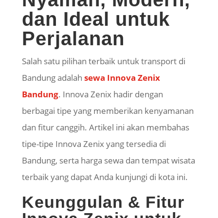
dan Ideal untuk
Perjalanan
Salah satu pilihan terbaik untuk transport di
Bandung adalah
sewa Innova Zenix
Bandung
. Innova Zenix hadir dengan
berbagai tipe yang memberikan kenyamanan
dan fitur canggih. Artikel ini akan membahas
tipe-tipe Innova Zenix yang tersedia di
Bandung, serta harga sewa dan tempat wisata
terbaik yang dapat Anda kunjungi di kota ini.
Keunggulan & Fitur