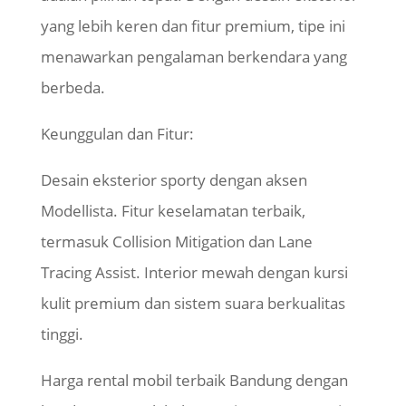
yang lebih keren dan fitur premium, tipe ini
menawarkan pengalaman berkendara yang
berbeda.
Keunggulan dan Fitur:
Desain eksterior sporty dengan aksen
Modellista. Fitur keselamatan terbaik,
termasuk Collision Mitigation dan Lane
Tracing Assist. Interior mewah dengan kursi
kulit premium dan sistem suara berkualitas
tinggi.
Harga rental mobil terbaik Bandung dengan