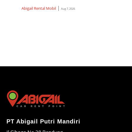
Ter
|
Abigail Rental Mobil
Aug 7, 2026
Abiga
PT Abigail Putri Mandiri