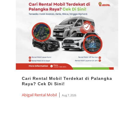
Cari Rental Mobil Terdekat di Palangka
Ren
Raya? Cek Di Sini!
Harg
Ter
|
Abigail Rental Mobil
Aug 7, 2026
Abiga