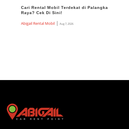
Cari Rental Mobil Terdekat di Palangka
Ren
Raya? Cek Di Sini!
Harg
Ter
|
Abigail Rental Mobil
Aug 7, 2026
Abiga