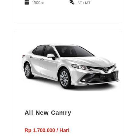
1500cc
AT / MT
All New Camry
Rp 1.700.000 / Hari