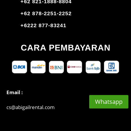
+62 821-1888-8804
+62 878-2251-2252
+6222 877-83241
CARA PEMBAYARAN
Email :
Whatsapp
cs@abigailrental.com