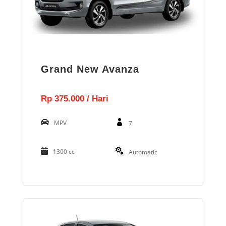
Grand New Avanza
Rp 375.000 / Hari
MPV
7
1300 cc
Automatic