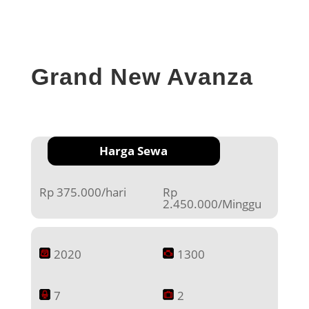
Grand New Avanza
Harga Sewa
Rp 375.000/hari
Rp
2.450.000/Minggu
2020
1300
7
2