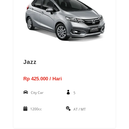
Jazz
Rp 425.000 / Hari
City Car
5
1200cc
AT / MT