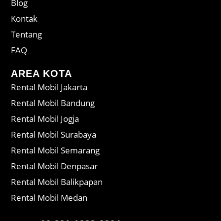
Blog
Kontak
Tentang
FAQ
AREA KOTA
Rental Mobil Jakarta
Rental Mobil Bandung
Rental Mobil Jogja
Rental Mobil Surabaya
Rental Mobil Semarang
Rental Mobil Denpasar
Rental Mobil Balikpapan
Rental Mobil Medan