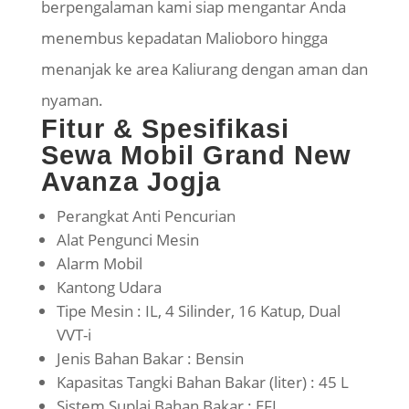
berpengalaman kami siap mengantar Anda
menembus kepadatan Malioboro hingga
menanjak ke area Kaliurang dengan aman dan
nyaman.
Fitur & Spesifikasi
Sewa Mobil Grand New
Avanza Jogja
Perangkat Anti Pencurian
Alat Pengunci Mesin
Alarm Mobil
Kantong Udara
Tipe Mesin : IL, 4 Silinder, 16 Katup, Dual
VVT-i
Jenis Bahan Bakar : Bensin
Kapasitas Tangki Bahan Bakar (liter) : 45 L
Sistem Suplai Bahan Bakar : EFI